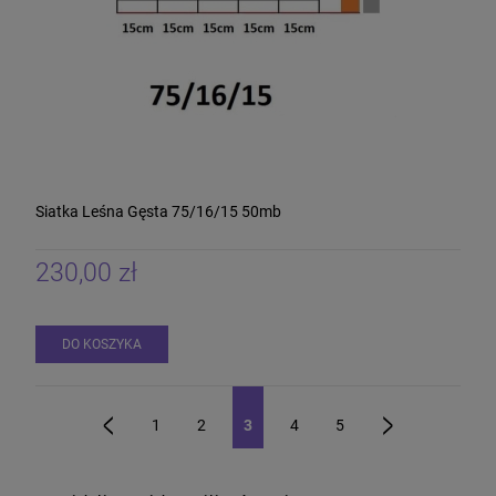
Siatka Leśna Gęsta 75/16/15 50mb
230,00 zł
DO KOSZYKA
1
2
3
4
5
«
»