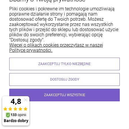
SIATKA LEŚNA
PRZECIWGRADOWA
Pliki cookies i pokrewne im technologie umożliwiają
poprawne działanie strony i pomagają nam
dostosować ofertę do Twoich potrzeb. Możesz
zaakceptować wykorzystanie przez nas wszystkich
tych plików i przejść do sklepu lub dostosować użycie
plików do swoich preferencji, wybierając opcję
"Dostosuj zgody".
Więcej o plikach cookies przeczytasz w naszej
Polityce prywatności.
Newsletter
ZAAKCEPTUJ TYLKO NIEZBĘDNE
Zgadzam się na przetwarzanie moich danych
osobowych przez Sprzedawcę w celu marketingowym.
DOSTOSUJ ZGODY
Dane osobowe przetwarzane są zgodnie z polityką
prywatności.
ZAAKCEPTUJ WSZYSTKIE