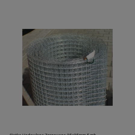
Siatka Leśna węzłowa 150/16/10 25m PCV
250,00 zł
DO KOSZYKA