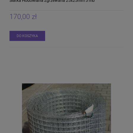
Siatka Hodowlana Zgrzewana 25x25mm 5 mb
170,00 zł
DO KOSZYKA
Siatka Zgrzewana E-plast 150 cm 25 mb
drut 2,2 mm
330,00 zł
DO KOSZYKA