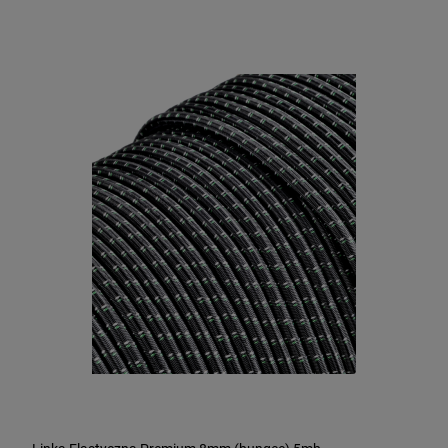
Siatka Leśna węzłowa 150/16/10 25m PCV
250,00 zł
DO KOSZYKA