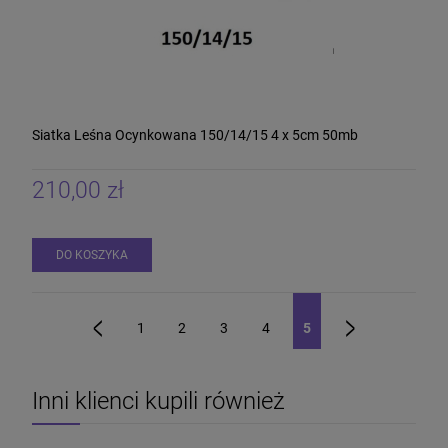
Siatka Leśna Ocynkowana 150/14/15 4 x 5cm 50mb
210,00 zł
DO KOSZYKA
1
2
3
4
5
«
»
Inni klienci kupili również