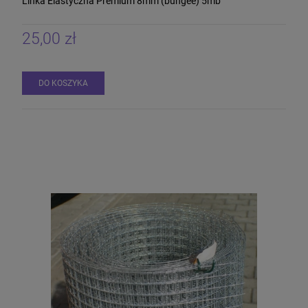
Linka Elastyczna Premium 8mm (bungee) 5mb
25,00 zł
DO KOSZYKA
Siatka pcv 120 cm drobne oczko
50mb/techniczna
290,00 zł
DO KOSZYKA