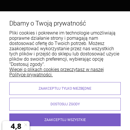
Popularne kategorie
Dbamy o Twoją prywatność
Warunki zakupów
Pliki cookies i pokrewne im technologie umożliwiają
poprawne działanie strony i pomagają nam
Moje konto
dostosować ofertę do Twoich potrzeb. Możesz
zaakceptować wykorzystanie przez nas wszystkich
Informacje o sklepie
tych plików i przejść do sklepu lub dostosować użycie
plików do swoich preferencji, wybierając opcję
"Dostosuj zgody".
Więcej o plikach cookies przeczytasz w naszej
Polityce prywatności.
Centrum Siatek | ul. Jamnicka 9, 33-300 Nowy Sącz | Email:
ZAAKCEPTUJ TYLKO NIEZBĘDNE
sklep@centrumgrodzenia.pl Tel.: 185474126 | NIP: 7340002125 REGON:
490217228
© STALMET. Wszelkie Prawa Zastrzeżone
DOSTOSUJ ZGODY
ZAAKCEPTUJ WSZYSTKIE
© 2026 centrumgrodzenia.pl. Wszelkie prawa zastrzeżone.