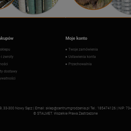
akupów
Moje konto
sklepu
Twoje zamówienia
 i zwroty
Ustawienia konta
ności
Przechowalnia
zty dostawy
rywatności
a 9, 33-300 Nowy Sącz | Email: sklep@centrumgrodzenia.pl Tel.: 185474126 | NIP
© STALMET. Wszelkie Prawa Zastrzeżone