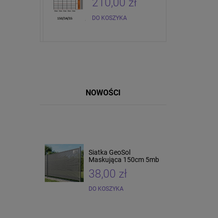
zł
210,00 zł
DO KOSZYKA
NOWOŚCI
Siatka GeoSol
Maskująca 150cm 5mb
38,00 zł
DO KOSZYKA