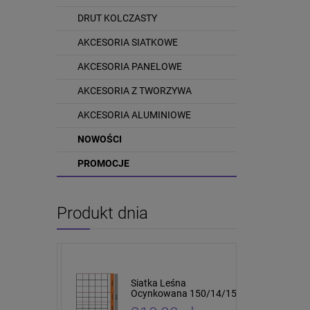
DRUT KOLCZASTY
AKCESORIA SIATKOWE
AKCESORIA PANELOWE
AKCESORIA Z TWORZYWA
AKCESORIA ALUMINIOWE
NOWOŚCI
PROMOCJE
Produkt dnia
tki leśnej i
Siatka Leśna
cm 10 sztuk
Ocynkowana 150/14/15
4 x 5cm 50mb