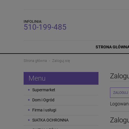
INFOLINIA:
510-199-485
STRONA GŁÓWN
Strona główna
Zaloguj się
Zalogu
Menu
Supermarket
ZALOGUJ
Dom i Ogród
Logowani
Firma i usługi
Zalogu
SIATKA OCHRONNA