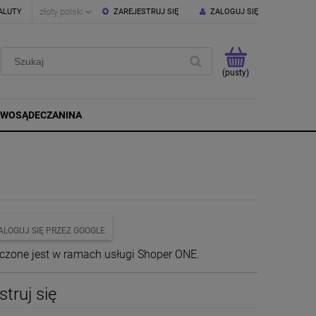
ALUTY
ZAREJESTRUJ SIĘ
ZALOGUJ SIĘ
(pusty)
OWOSĄDECZANINA
ALOGUJ SIĘ PRZEZ GOOGLE
czone jest w ramach usługi Shoper ONE.
struj się