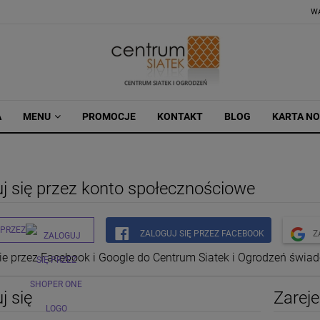
W
A
MENU
PROMOCJE
KONTAKT
BLOG
KARTA N
j się przez konto społecznościowe
 PRZEZ
ZALOGUJ SIĘ PRZEZ FACEBOOK
Z
e przez Facebook i Google do Centrum Siatek i Ogrodzeń świad
j się
Zareje