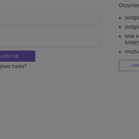
Otrzymas
podglą
podglą
brak 
kolej
możli
ALOGUJ SIĘ
ętasz hasła?
ZAR