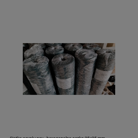
Siatka Leśna węzłowa 150/16/10 25m PCV
250,00 zł
DO KOSZYKA