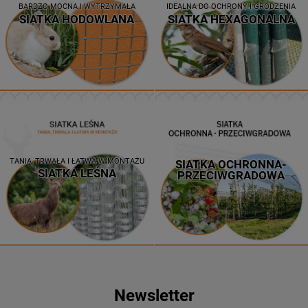
BARDZO MOCNA I WYTRZYMAŁA
IDEALNA DO OCHRONY I GRODZENIA
SIATKA HODOWLANA
SIATKA HEXAGONALNA
TANIA, TRWAŁA I ŁATWA W MONTAŻU
SIATKA OCHRONNA-
SIATKA LEŚNA
PRZECIWGRADOWA
Newsletter