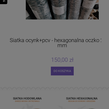
Siatka ocynk+pcv - hexagonalna oczko 25
mm
150,00 zł
DO KOSZYKA