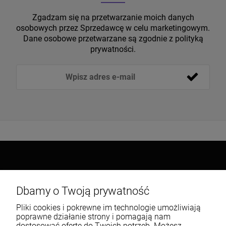
Zgadzam się na przetwarzanie moich danych
osobowych przez Sprzedawcę w celu marketingowym.
Dane osobowe przetwarzane są zgodnie z polityką
prywatności.
Popularne kategorie
Dbamy o Twoją prywatność
Warunki zakupów
Pliki cookies i pokrewne im technologie umożliwiają
poprawne działanie strony i pomagają nam
Moje konto
dostosować ofertę do Twoich potrzeb. Możesz