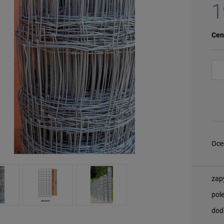
1
Cen
Oce
zap
pol
dod