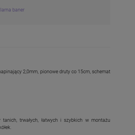
napinający 2,0mm, pionowe druty co 15cm, schemat
tanich, trwałych, łatwych i szybkich w montażu
Siatka Węzłowa
Siatka Leśna
kółek.
180/19/10 25mb PCV
Ocynkowana 1
4 x 5cm 30mb