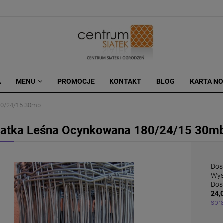
A
MENU
PROMOCJE
KONTAKT
BLOG
KARTA N
80/24/15 30mb
iatka Leśna Ocynkowana 180/24/15 30m
Dos
Wys
Dos
24,0
spr