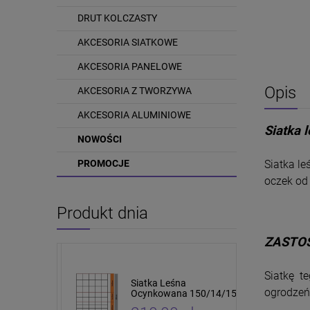
DRUT KOLCZASTY
AKCESORIA SIATKOWE
AKCESORIA PANELOWE
Opis
AKCESORIA Z TWORZYWA
AKCESORIA ALUMINIOWE
Siatka 
NOWOŚCI
Siatka l
PROMOCJE
oczek od
Produkt dnia
ZASTO
Siatkę t
tki leśnej i
Siatka Leśna
ogrodzeń,
cm 10 sztuk
Ocynkowana 150/14/15
4 x 5cm 50mb