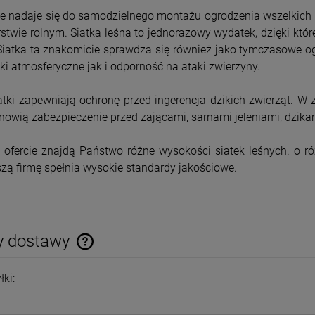
250,00 zł
220,00 zł
e nadaje się do samodzielnego montażu ogrodzenia wszelkich 
DO KOSZYKA
DO KOSZYKA
stwie rolnym. Siatka leśna to jednorazowy wydatek, dzięki kt
Siatka ta znakomicie sprawdza się również jako tymczasowe o
i atmosferyczne jak i odporność na ataki zwierzyny.
tki zapewniają ochronę przed ingerencja dzikich zwierząt. W z
anowią zabezpieczenie przed zającami, sarnami jeleniami, dzikam
 ofercie znajdą Państwo różne wysokości siatek leśnych. o r
zą firmę spełnia wysokie standardy jakościowe.
Siatka Hodowlana
Siatka Zgrzewana E-
y dostawy
Ocynkowana 6 x 6mm
plast 150 cm 25 mb drut
0,65mm 25mb
2,2 mm
320,00 zł
330,00 zł
Cena nie zawiera ewentualnych kosztów
łki:
DO KOSZYKA
DO KOSZYKA
płatności