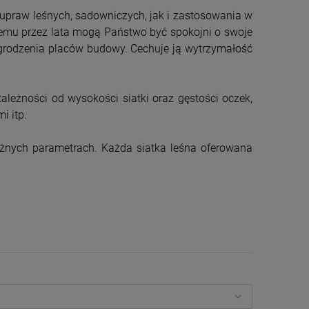
300,00 zł
130,00 zł
upraw leśnych, sadowniczych, jak i zastosowania w
DO KOSZYKA
DO KOSZYKA
óremu przez lata mogą Państwo być spokojni o swoje
grodzenia placów budowy. Cechuje ją wytrzymałość
ależności od wysokości siatki oraz gęstości oczek,
i itp.
óżnych parametrach. Każda siatka leśna oferowana
Siatka pcv 120 cm
Siatka pcv 150
drobne oczko
50mb/techniczna
290,00 zł
320,00 zł
DO KOSZYKA
DO KOSZYKA