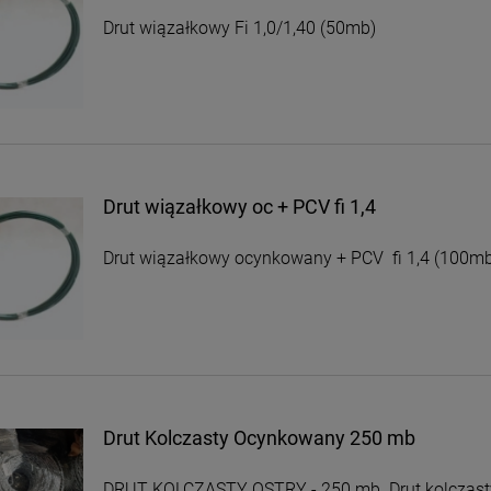
Drut wiązałkowy Fi 1,0/1,40 (50mb)
Drut wiązałkowy oc + PCV fi 1,4
Drut wiązałkowy ocynkowany + PCV fi 1,4 (100m
Drut Kolczasty Ocynkowany 250 mb
DRUT KOLCZASTY OSTRY - 250 mb. Drut kolczast