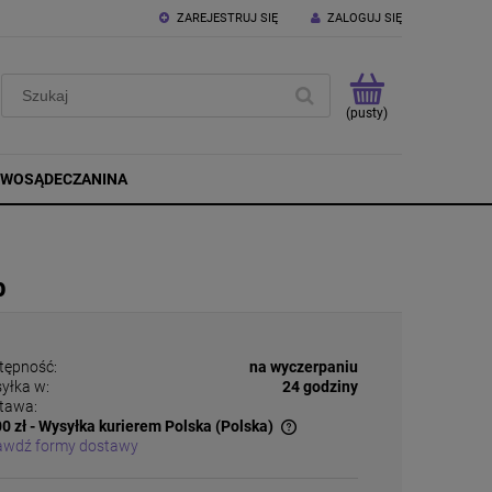
ZAREJESTRUJ SIĘ
ZALOGUJ SIĘ
(pusty)
OWOSĄDECZANINA
b
tępność:
na wyczerpaniu
yłka w:
24 godziny
tawa:
0 zł
- Wysyłka kurierem Polska
(Polska)
awdź formy dostawy
Cena nie zawiera ewentualnych kosztów