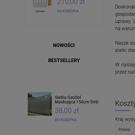
zł
210,00 zł
Doskonal
DO KOSZYKA
gospodar
uprawy. 
na warunk
Nasze sia
NOWOŚCI
siatki st
BESTSELLERY
W naszej
przez nas
Siatka GeoSol
Siatka pcv 150cm 25 mb
Koszt
Maskująca 150cm 5mb
38,00 zł
165,00 zł
Kraj wysy
DO KOSZYKA
DO KOSZYKA