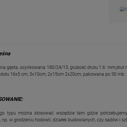
leśna
eśna gęsta, ocynkowana
180/24/15, grubość drutu 1.6 mm,drut 
 dołu 16x5 cm, 3x10cm, 2x15cm 2x20cm, pakowana po 30 mb.
SOWANIE:
ego typu można stosować wszędzie tam gdzie potrzebujemy 
Siatka Leśna węzłowa
SIATKA HODOWLANA
 np. w grodzeniu hodowli, działek budowlanych, czy sadów i sz
150/16/10 25m PCV
Ocynkowana 19 x 19
/1,4 mm 10mb