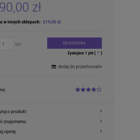
płatności
90,00 zł
a w innych sklepach:
219,00 zł
DO KOSZYKA
szt.
Zyskujesz
1
pkt [
?
]
dodaj do przechowalni
na:
ytaj o produkt
eć znajomemu
aj opinię