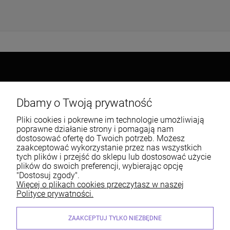
Popularne kategorie
Dbamy o Twoją prywatność
Warunki zakupów
Pliki cookies i pokrewne im technologie umożliwiają
poprawne działanie strony i pomagają nam
Moje konto
dostosować ofertę do Twoich potrzeb. Możesz
zaakceptować wykorzystanie przez nas wszystkich
tych plików i przejść do sklepu lub dostosować użycie
Informacje o sklepie
plików do swoich preferencji, wybierając opcję
"Dostosuj zgody".
Więcej o plikach cookies przeczytasz w naszej
Polityce prywatności.
Centrum Siatek | ul. Jamnicka 9, 33-300 Nowy Sącz | Email:
ZAAKCEPTUJ TYLKO NIEZBĘDNE
sklep@centrumgrodzenia.pl Tel.: 185474126 | NIP: 7340002125 REGON: