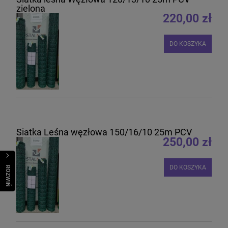
zielona
220,00 zł
DO KOSZYKA
Siatka Leśna węzłowa 150/16/10 25m PCV
250,00 zł
DO KOSZYKA
R
O
Z
W
I
Ń
O
B
I