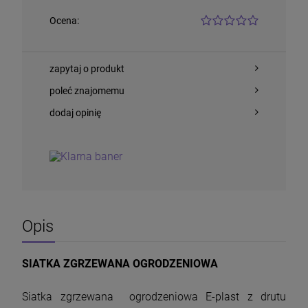
Ocena:
zapytaj o produkt
poleć znajomemu
dodaj opinię
Siatka pcv 120 cm drobne oczko
50mb/techniczna
Opis
290,00 zł
DO KOSZYKA
SIATKA ZGRZEWANA OGRODZENIOWA
Siatka zgrzewana ogrodzeniowa E-plast z drutu