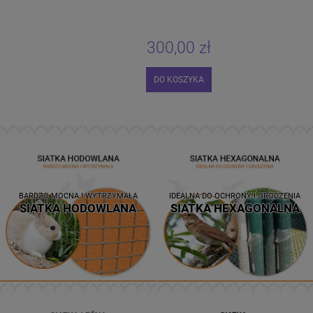
300,00 zł
DO KOSZYKA
BARDZO MOCNA I WYTRZYMAŁA
IDEALNA DO OCHRONY I GRODZENIA
SIATKA HODOWLANA
SIATKA HEXAGONALNA