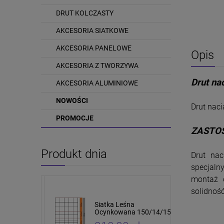
DRUT KOLCZASTY
AKCESORIA SIATKOWE
AKCESORIA PANELOWE
Opis
AKCESORIA Z TWORZYWA
Drut n
AKCESORIA ALUMINIOWE
NOWOŚCI
Drut naci
PROMOCJE
ZASTO
Produkt dnia
Drut na
specjaln
montaż o
solidność
tki leśnej i
Siatka Leśna
cm 10 sztuk
Ocynkowana 150/14/15
4 x 5cm 50mb