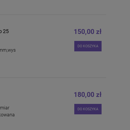
150,00 zł
o 25
DO KOSZYKA
 mm,wys
180,00 zł
miar
DO KOSZYKA
akowana