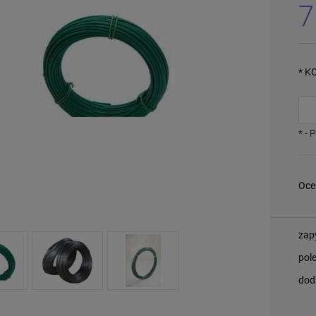
7
*
KO
*
- 
Oce
zap
pol
dod