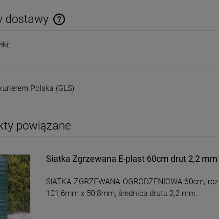
250,00 zł
220,00 zł
y dostawy
DO KOSZYKA
DO KOSZYKA
Cena nie zawiera ewentualnych kosztów
łki:
płatności
kurierem Polska
(GLS)
kty powiązane
Siatka Zgrzewana E-plast 60cm drut 2,2 m
Pręty sprężające
Siatka Hodowlana
Ø8x1550
Ocynkowana 6 x 6mm
0,65mm 25mb
16,00 zł
320,00 zł
SIATKA ZGRZEWANA OGRODZENIOWA 60cm, rozm
101,6mm x 50,8mm, średnica drutu 2,2 mm.
DO KOSZYKA
DO KOSZYKA