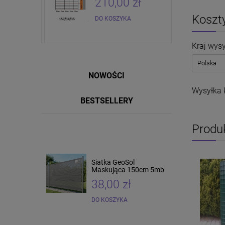
zł
210,00 zł
Koszt
DO KOSZYKA
Kraj wysy
NOWOŚCI
Wysyłka 
BESTSELLERY
Produ
Siatka GeoSol
Siatka pcv 150cm 25 mb
Maskująca 150cm 5mb
38,00 zł
165,00 zł
DO KOSZYKA
DO KOSZYKA