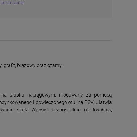
 grafit, brązowy oraz czarny.
ej na słupku naciągowym, mocowany za pomocą
 ocynkowanego i powleczonego otuliną PCV. Ułatwia
wanie siatki Wpływa bezpośrednio na trwałość,
Siatka Węzłowa
Siatka Leśna
180/19/10 25mb PCV
Ocynkowana 1
4 x 5cm 30mb