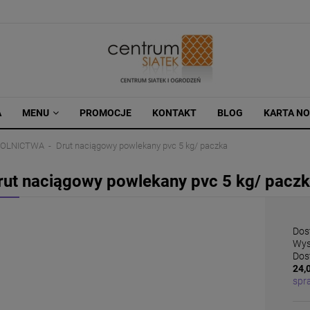
A
MENU
PROMOCJE
KONTAKT
BLOG
KARTA N
ROLNICTWA
Drut naciągowy powlekany pvc 5 kg/ paczka
rut naciągowy powlekany pvc 5 kg/ pacz
Dos
Wys
Dos
24,0
spr