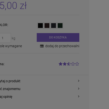
płatności
5,00 zł
LOR:
DO KOSZYKA
kg
Pole wymagane
dodaj do przechowalni
na:
ytaj o produkt
eć znajomemu
aj opinię