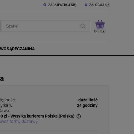
ZAREJESTRUJ SIĘ
ZALOGUJ SIĘ
(pusty)
OWOSĄDECZANINA
ka
tępność:
duża ilość
yłka w:
24 godziny
tawa:
0 zł
- Wysyłka kurierem Polska
(Polska)
awdź formy dostawy
Cena nie zawiera ewentualnych kosztów