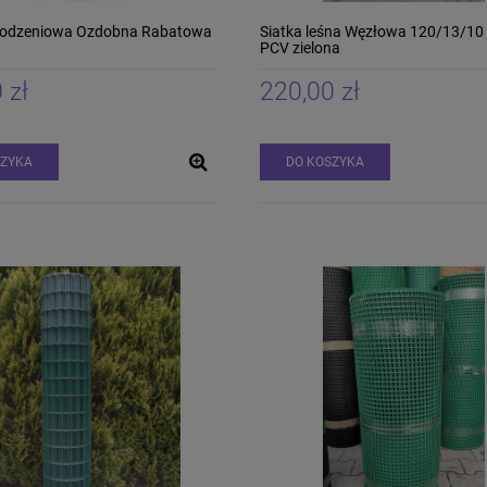
rodzeniowa Ozdobna Rabatowa
Siatka leśna Węzłowa 120/13/1
PCV zielona
 zł
220,00 zł
SZYKA
DO KOSZYKA