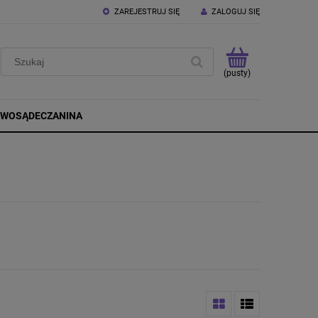
ZAREJESTRUJ SIĘ
ZALOGUJ SIĘ
(pusty)
OWOSĄDECZANINA