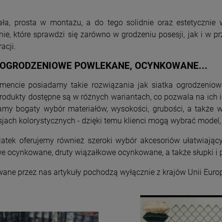
ła, prosta w montażu, a do tego solidnie oraz estetycznie
ie, które sprawdzi się zarówno w grodzeniu posesji, jak i w pr
acji.
I OGRODZENIOWE POWLEKANE, OCYNKOWANE...
mencie posiadamy takie rozwiązania jak siatka ogrodzenio
Produkty dostępne są w różnych wariantach, co pozwala na ich
my bogaty wybór materiałów, wysokości, grubości, a także wi
sjach kolorystycznych - dzięki temu klienci mogą wybrać model, k
iatek oferujemy również szeroki wybór akcesoriów ułatwiają
e ocynkowane, druty wiązałkowe ocynkowane, a także słupki i 
ane przez nas artykuły pochodzą wyłącznie z krajów Unii Europ