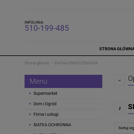
INFOLINIA:
510-199-485
STRONA GŁÓWN
Strona główna
SIATKA OGRODZENIOWA
O
Menu
Supermarket
Dom i Ogród
S
Firma i usługi
SIATKA OCHRONNA
Sortuj w