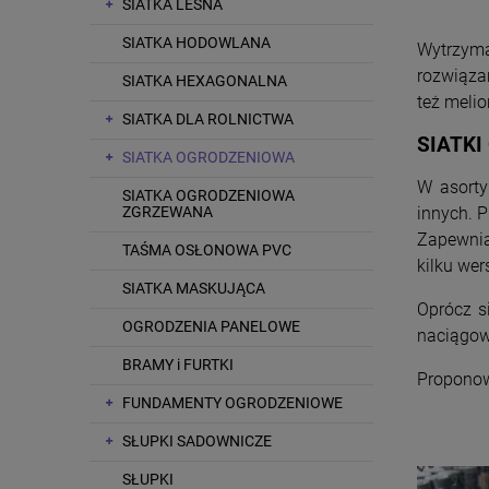
SIATKA LEŚNA
SIATKA HODOWLANA
Wytrzyma
rozwiązan
SIATKA HEXAGONALNA
też melior
SIATKA DLA ROLNICTWA
SIATK
SIATKA OGRODZENIOWA
W asorty
SIATKA OGRODZENIOWA
ZGRZEWANA
innych. 
Zapewnia
TAŚMA OSŁONOWA PVC
kilku wer
SIATKA MASKUJĄCA
Oprócz s
OGRODZENIA PANELOWE
naciągow
BRAMY i FURTKI
Proponow
FUNDAMENTY OGRODZENIOWE
SŁUPKI SADOWNICZE
SŁUPKI