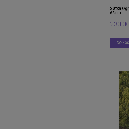
Siatka Og
65 cm
230,00
DO KO