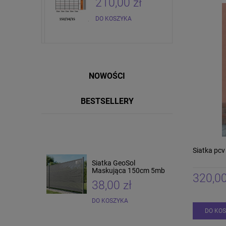
zł
210,00 zł
DO KOSZYKA
NOWOŚCI
BESTSELLERY
Siatka pc
Siatka GeoSol
Siatka pcv 150cm 25 mb
Maskująca 150cm 5mb
320,00
38,00 zł
165,00 zł
DO KOSZYKA
DO KOSZYKA
DO KO