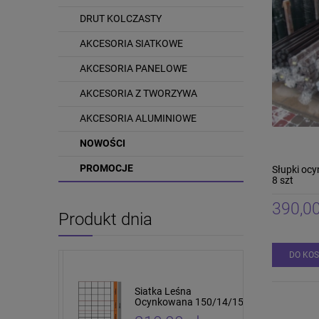
DRUT KOLCZASTY
AKCESORIA SIATKOWE
AKCESORIA PANELOWE
AKCESORIA Z TWORZYWA
AKCESORIA ALUMINIOWE
NOWOŚCI
PROMOCJE
Słupki ocy
8 szt
390,00
Produkt dnia
DO KO
tki leśnej i
Siatka Leśna
cm 10 sztuk
Ocynkowana 150/14/15
4 x 5cm 50mb