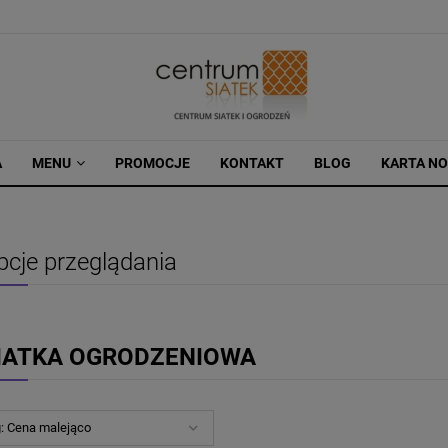
A
MENU
PROMOCJE
KONTAKT
BLOG
KARTA N
pcje przeglądania
IATKA OGRODZENIOWA
g:
Cena malejąco