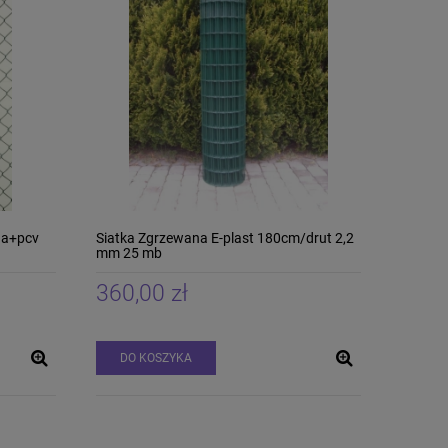
na+pcv
Siatka Zgrzewana E-plast 180cm/drut 2,2
mm 25 mb
360,00 zł
DO KOSZYKA
Siatka Węzłowa
Siatka Leśna
180/19/10 25mb PCV
Ocynkowana 1
4 x 5cm 30mb