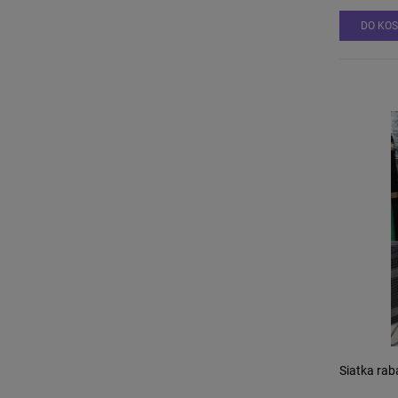
DO KO
Siatka ra