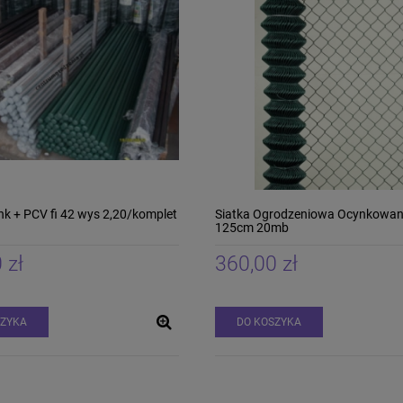
nk + PCV fi 42 wys 2,20/komplet
Siatka Ogrodzeniowa Ocynkowa
125cm 20mb
 zł
360,00 zł
SZYKA
DO KOSZYKA
Siatka Leśna węzłowa
SIATKA HODOWLANA
150/16/10 25m PCV
Ocynkowana 19 x 19
/1,4 mm 10mb