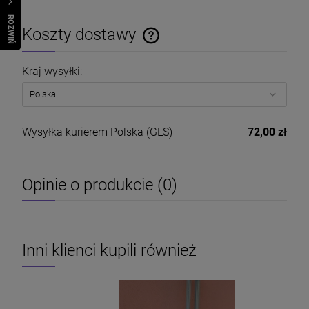
R
O
Z
W
I
Ń
O
B
I
Koszty dostawy
Cena nie zawiera ewentualnych kosztów płatności
Kraj wysyłki:
Wysyłka kurierem Polska
(GLS)
72,00 zł
Opinie o produkcie (0)
Inni klienci kupili również