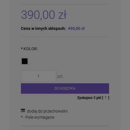
390,00 zł
Cena w innych sklepach:
490,00 zł
Siatka Leśna węzłowa 150/16/10 25m PCV
*
KOLOR:
250,00 zł
DO KOSZYKA
szt.
DO KOSZYKA
Zyskujesz
3
pkt [
?
]
dodaj do przechowalni
*
- Pole wymagane