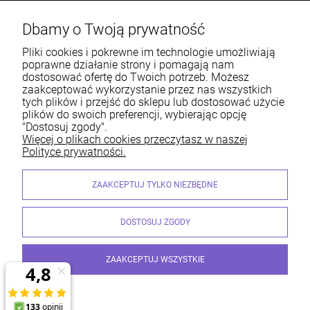
Popularne kategorie
Dbamy o Twoją prywatność
Warunki zakupów
Pliki cookies i pokrewne im technologie umożliwiają
poprawne działanie strony i pomagają nam
Moje konto
dostosować ofertę do Twoich potrzeb. Możesz
zaakceptować wykorzystanie przez nas wszystkich
tych plików i przejść do sklepu lub dostosować użycie
Informacje o sklepie
plików do swoich preferencji, wybierając opcję
"Dostosuj zgody".
Więcej o plikach cookies przeczytasz w naszej
Polityce prywatności.
Centrum Siatek | ul. Jamnicka 9, 33-300 Nowy Sącz | Email:
ZAAKCEPTUJ TYLKO NIEZBĘDNE
sklep@centrumgrodzenia.pl Tel.: 185474126 | NIP: 7340002125 REGON:
490217228
© STALMET. Wszelkie Prawa Zastrzeżone
DOSTOSUJ ZGODY
ZAAKCEPTUJ WSZYSTKIE
© 2026 centrumgrodzenia.pl. Wszelkie prawa zastrzeżone.
Styl graficzny i aplikacje ShopGadget.pl
Sklep internetowy
Shoper.pl