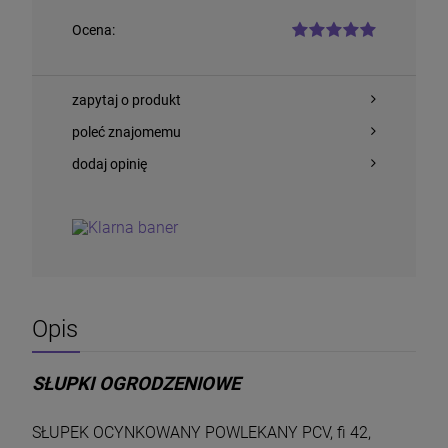
Ocena:
zapytaj o produkt
poleć znajomemu
dodaj opinię
Siatka Zgrzewana E-plast 150 cm 25 mb
drut 2,2 mm
330,00 zł
Opis
DO KOSZYKA
SŁUPKI OGRODZENIOWE
SŁUPEK OCYNKOWANY POWLEKANY PCV, fi 42,