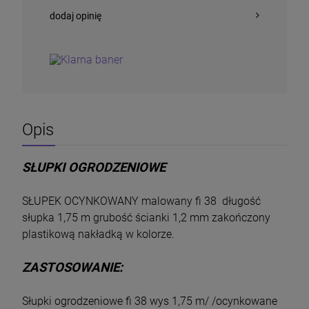
dodaj opinię
Opis
SŁUPKI OGRODZENIOWE
Siatka Zgrzewana E-plast 150 cm 25 mb
drut 2,2 mm
SŁUPEK OCYNKOWANY malowany fi 38 długość
330,00 zł
słupka 1,75 m grubość ścianki 1,2 mm zakończony
DO KOSZYKA
plastikową nakładką w kolorze.
ZASTOSOWANIE:
Słupki ogrodzeniowe fi 38 wys 1,75 m/ /ocynkowane