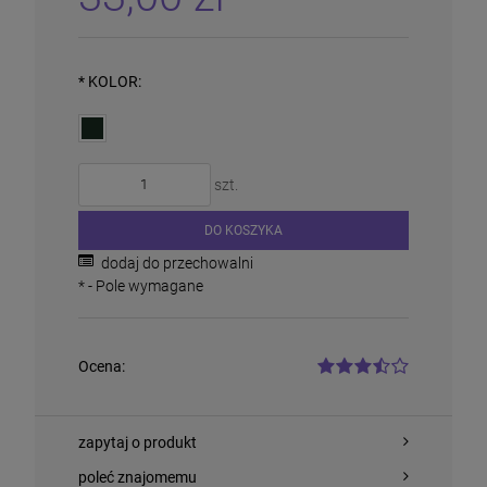
*
KOLOR:
Siatka Leśna węzłowa 150/16/10 25m PCV
szt.
250,00 zł
DO KOSZYKA
DO KOSZYKA
dodaj do przechowalni
*
- Pole wymagane
Ocena:
zapytaj o produkt
poleć znajomemu