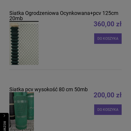
Siatka Ogrodzeniowa Ocynkowana+pcv 125cm
20mb
360,00 zł
DO KOSZYKA
Siatka pcv wysokość 80 cm 50mb
200,00 zł
DO KOSZYKA
R
O
Z
W
I
Ń
O
B
I