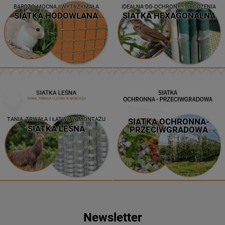
BARDZO MOCNA I WYTRZYMAŁA
IDEALNA DO OCHRONY I GRODZENIA
SIATKA HODOWLANA
SIATKA HEXAGONALNA
TANIA, TRWAŁA I ŁATWA W MONTAŻU
SIATKA OCHRONNA-
SIATKA LEŚNA
PRZECIWGRADOWA
Newsletter