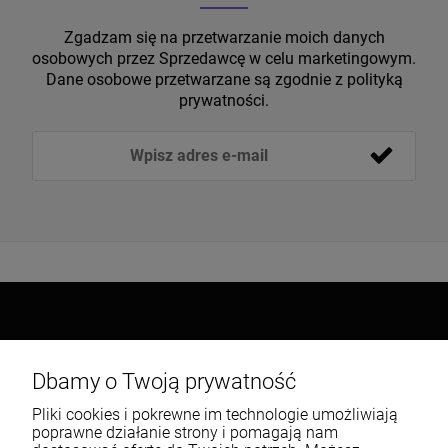
Zgadzam się na przetwarzanie moich danych
osobowych przez Sprzedawcę w celu marketingowym.
Dane osobowe przetwarzane są zgodnie z polityką
prywatności.
Popularne kategorie
Dbamy o Twoją prywatność
Warunki zakupów
Pliki cookies i pokrewne im technologie umożliwiają
poprawne działanie strony i pomagają nam
Moje konto