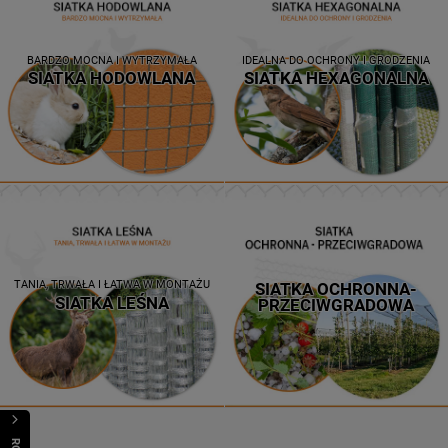
BARDZO MOCNA I WYTRZYMAŁA
IDEALNA DO OCHRONY I GRODZENIA
SIATKA HODOWLANA
SIATKA HEXAGONALNA
TANIA, TRWAŁA I ŁATWA W MONTAŻU
SIATKA OCHRONNA-
SIATKA LEŚNA
PRZECIWGRADOWA