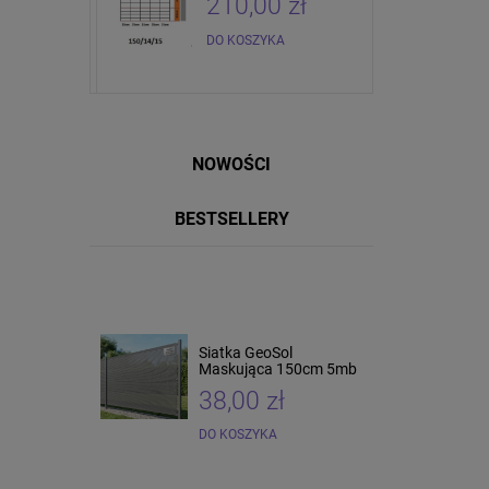
zł
210,00 zł
DO KOSZYKA
NOWOŚCI
BESTSELLERY
Siatka GeoSol
Siatka pcv 150cm 25 mb
Maskująca 150cm 5mb
38,00 zł
165,00 zł
DO KOSZYKA
DO KOSZYKA