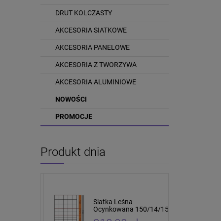
DRUT KOLCZASTY
AKCESORIA SIATKOWE
AKCESORIA PANELOWE
AKCESORIA Z TWORZYWA
AKCESORIA ALUMINIOWE
NOWOŚCI
PROMOCJE
Produkt dnia
tki leśnej i
Siatka Leśna
cm 10 sztuk
Ocynkowana 150/14/15
4 x 5cm 50mb