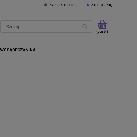
ZAREJESTRUJ SIĘ
ZALOGUJ SIĘ
(pusty)
OWOSĄDECZANINA