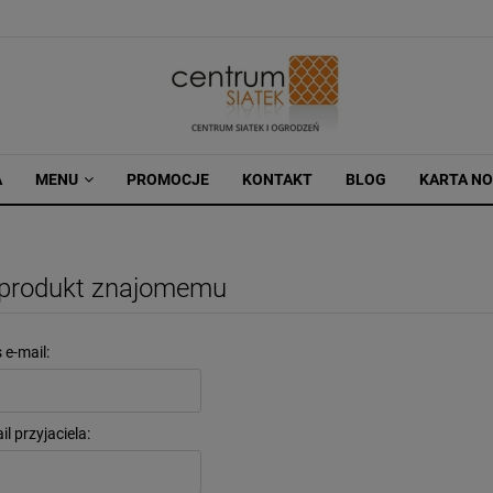
A
MENU
PROMOCJE
KONTAKT
BLOG
KARTA N
 produkt znajomemu
 e-mail:
l przyjaciela: