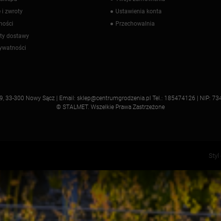
 i zwroty
Ustawienia konta
ności
Przechowalnia
zty dostawy
rywatności
a 9, 33-300 Nowy Sącz | Email: sklep@centrumgrodzenia.pl Tel.: 185474126 | NIP
© STALMET. Wszelkie Prawa Zastrzeżone
Styl