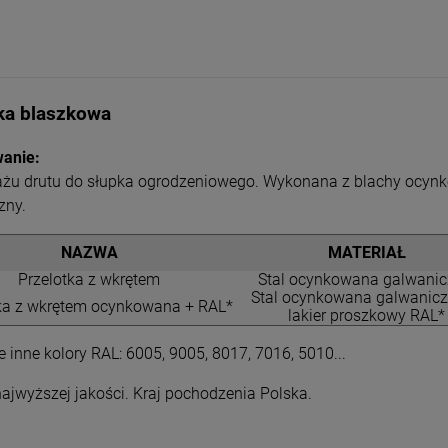
ka blaszkowa
anie:
żu drutu do słupka ogrodzeniowego. Wykonana z blachy ocynk
zny.
NAZWA
MATERIAŁ
Przelotka z wkrętem
Stal ocynkowana galwanic
Stal ocynkowana galwanicz
ka z wkrętem ocynkowana + RAL*
lakier proszkowy RAL*
 inne kolory RAL: 6005, 9005, 8017, 7016, 5010...
ajwyższej jakości. Kraj pochodzenia Polska.
Siatka Leśna węzłowa
SIATKA HODOWLANA
150/16/10 25m PCV
Ocynkowana 19 x 19
/1,4 mm 10mb