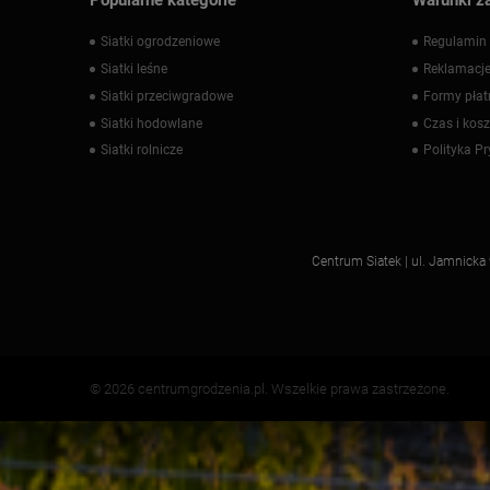
Siatki ogrodzeniowe
Regulamin 
Siatki leśne
Reklamacje
Siatki przeciwgradowe
Formy płat
Siatki hodowlane
Czas i kos
Siatki rolnicze
Polityka P
Centrum Siatek | ul. Jamnick
© 2026 centrumgrodzenia.pl. Wszelkie prawa zastrzeżone.
;