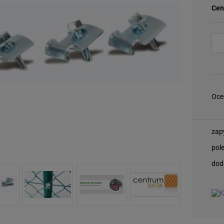
Cen
Oce
zap
pol
dod