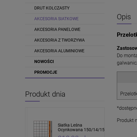
DRUT KOLCZASTY
Opis
AKCESORIA SIATKOWE
AKCESORIA PANELOWE
Przelot
AKCESORIA Z TWORZYWA
Zastosow
AKCESORIA ALUMINIOWE
Do monta
NOWOŚCI
galwanic
PROMOCJE
Produkt dnia
Przelot
*dostępne
Produkt n
tki leśnej i
Siatka Leśna
cm 10 sztuk
Ocynkowana 150/14/15
4 x 5cm 50mb