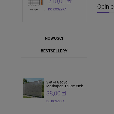
zł
210,00 zł
Opinie
DO KOSZYKA
NOWOŚCI
BESTSELLERY
Siatka GeoSol
Siatka pcv 150cm 25 mb
Maskująca 150cm 5mb
38,00 zł
165,00 zł
DO KOSZYKA
DO KOSZYKA