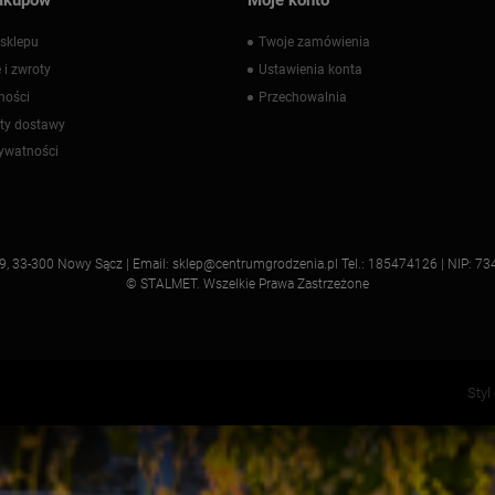
sklepu
Twoje zamówienia
 i zwroty
Ustawienia konta
ności
Przechowalnia
zty dostawy
rywatności
a 9, 33-300 Nowy Sącz | Email: sklep@centrumgrodzenia.pl Tel.: 185474126 | NIP
© STALMET. Wszelkie Prawa Zastrzeżone
Styl