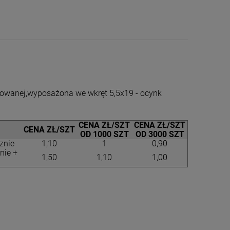
owanej,wyposażona we wkręt 5,5x19 - ocynk
CENA ZŁ/SZT
CENA ZŁ/SZT
CENA ZŁ/SZT
OD 1000 SZT
OD 3000 SZT
znie
1,10
1
0,90
nie +
1,50
1,10
1,00
Siatka Węzłowa
Siatka Leśna
180/19/10 25mb PCV
Ocynkowana 1
4 x 5cm 30mb