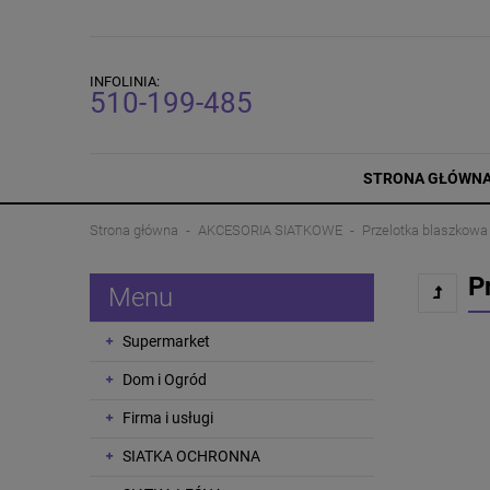
INFOLINIA:
510-199-485
STRONA GŁÓWN
Strona główna
AKCESORIA SIATKOWE
Przelotka blaszkowa
P
Menu
Supermarket
Dom i Ogród
Firma i usługi
SIATKA OCHRONNA