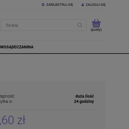
ZAREJESTRUJ SIĘ
ZALOGUJ SIĘ
(pusty)
OWOSĄDECZANINA
tępność:
duża ilość
yłka w:
24 godziny
,60 zł