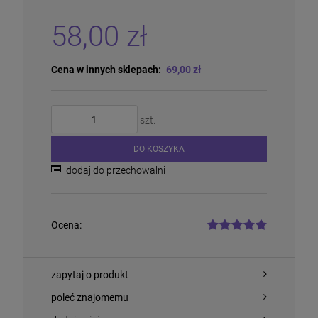
58,00 zł
Cena w innych sklepach:
69,00 zł
Siatka Leśna węzłowa 150/16/10 25m PCV
szt.
250,00 zł
DO KOSZYKA
dodaj do przechowalni
DO KOSZYKA
Ocena:
zapytaj o produkt
poleć znajomemu