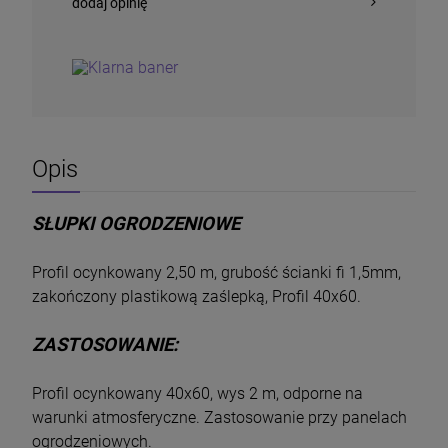
dodaj opinię
Opis
SŁUPKI OGRODZENIOWE
Siatka Hodowlana Ocynkowana 6 x 6mm
Profil ocynkowany 2,50 m, grubość ścianki fi 1,5mm,
0,65mm 25mb
zakończony plastikową zaślepką, Profil 40x60.
320,00 zł
DO KOSZYKA
ZASTOSOWANIE:
Profil ocynkowany 40x60, wys 2 m, odporne na
warunki atmosferyczne. Zastosowanie przy panelach
ogrodzeniowych.