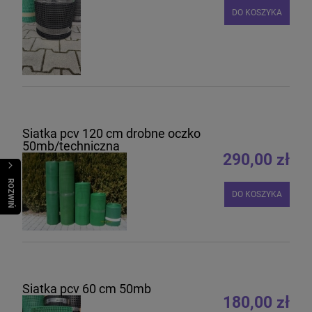
DO KOSZYKA
Siatka pcv 120 cm drobne oczko
50mb/techniczna
290,00 zł
R
O
Z
W
I
Ń
O
B
I
DO KOSZYKA
Siatka pcv 60 cm 50mb
180,00 zł