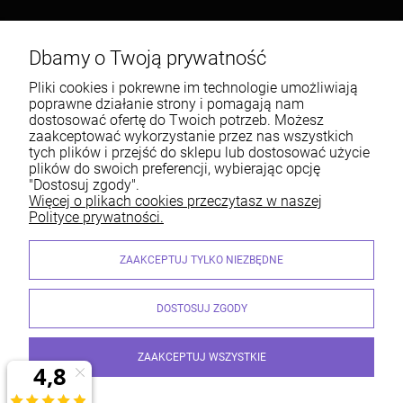
Popularne kategorie
Dbamy o Twoją prywatność
Warunki zakupów
Pliki cookies i pokrewne im technologie umożliwiają
poprawne działanie strony i pomagają nam
Moje konto
dostosować ofertę do Twoich potrzeb. Możesz
zaakceptować wykorzystanie przez nas wszystkich
Informacje o sklepie
tych plików i przejść do sklepu lub dostosować użycie
plików do swoich preferencji, wybierając opcję
"Dostosuj zgody".
Więcej o plikach cookies przeczytasz w naszej
Polityce prywatności.
Centrum Siatek | ul. Jamnicka 9, 33-300 Nowy Sącz | Email:
ZAAKCEPTUJ TYLKO NIEZBĘDNE
sklep@centrumgrodzenia.pl Tel.: 185474126 | NIP: 7340002125 REGON:
490217228
© STALMET. Wszelkie Prawa Zastrzeżone
DOSTOSUJ ZGODY
ZAAKCEPTUJ WSZYSTKIE
© 2026 centrumgrodzenia.pl. Wszelkie prawa zastrzeżone.